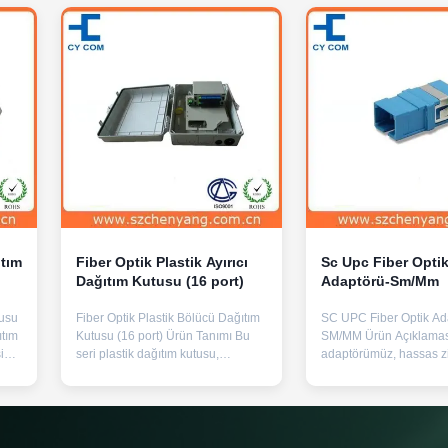
ıtım
Fiber Optik Plastik Ayırıcı
Sc Upc Fiber Opti
Dağıtım Kutusu (16 port)
Adaptörü-Sm/Mm
tusu
Fiber Optik Plastik Bölücü Dağıtım
SC UPC Fiber Optik Ada
ıtım
Kutusu (16 port) Ürün Tanımı Bu
SM/MM Ürün Açıklamas
şim
seri plastik dağıtım kutusu,
adaptörümüz, hassas z
için
yerleştirme tarzı bölücülerle, açık
veya sağlam fosfor bro
hava, koridor veya zayıf akım silo
manşonlu bir plastik m
lara
uygulamaları için uygundur.Yerel
içerir. Zirkonya manşon
ails
kablo veya drop kablo sonu ve alt
performans için kararlı 
im
dağıtım için kullanılabilir, kablo ve
sağlar ve bu da onu te