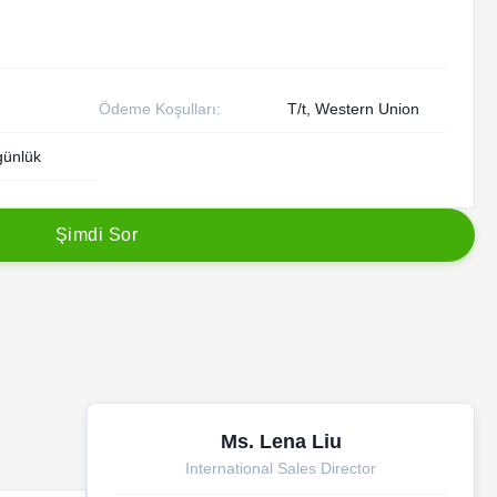
Ödeme Koşulları:
T/t, Western Union
günlük
Ş
i
m
d
i
S
o
r
Ms. Lena Liu
International Sales Director