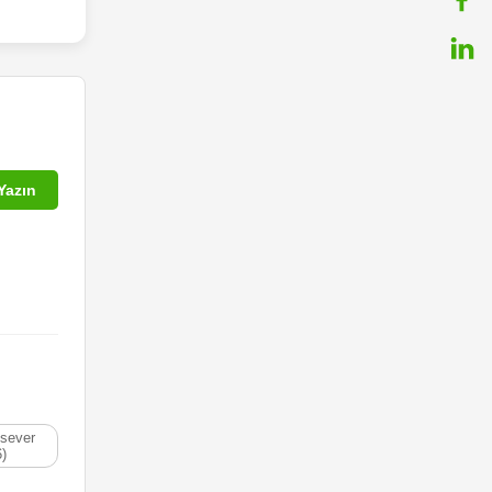
Yazın
sever
6)