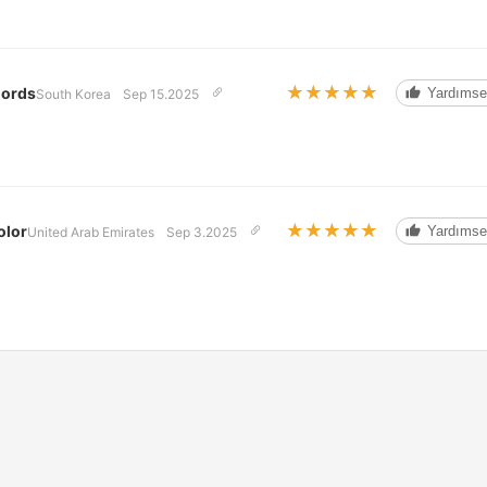
★★★★★
★★★★★
Cords
Yardımse
South Korea
Sep 15.2025
★★★★★
★★★★★
olor
Yardımse
United Arab Emirates
Sep 3.2025