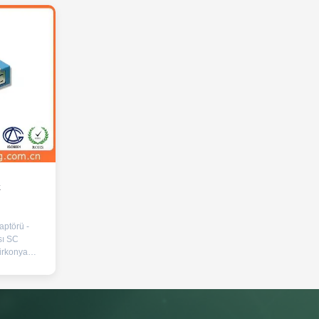
k
ptörü -
ı SC
irkonya
nz
uhafaza
, gelişmiş
bağlantılar
k modlu