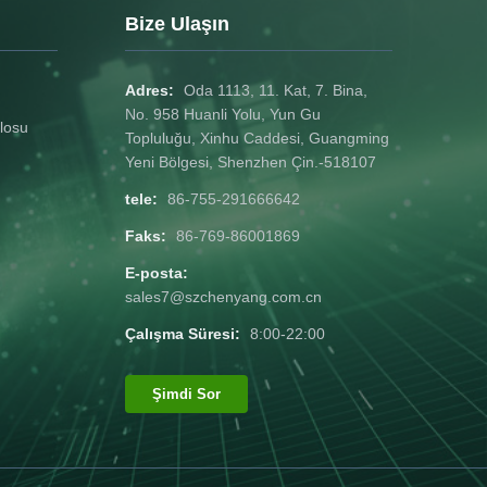
le getirir.
Bize Ulaşın
k ...
Adres:
Oda 1113, 11. Kat, 7. Bina,
No. 958 Huanli Yolu, Yun Gu
losu
Topluluğu, Xinhu Caddesi, Guangming
Yeni Bölgesi, Shenzhen Çin.-518107
tele:
86-755-291666642
Faks:
86-769-86001869
E-posta:
sales7@szchenyang.com.cn
Çalışma Süresi:
8:00-22:00
Şimdi Sor