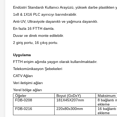
Endüstri Standardı Kullanıcı Arayüzü, yüksek darbe plastikten y
1x8 & 1X16 PLC ayırıcıyı barındırabilir.
Anti-UV, Ultraviyole dayanıklı ve yağmura dayanıklı.
En fazla 16 FTTH damla.
Duvar ve direk monte edilebilir.
2 giriş portu, 16 çıkış portu.
Uygulama
FTTH erişim ağında yaygın olarak kullanılmaktadır.
Telekomünikasyon Şebekeleri
CATV Ağları
Veri iletişimi ağları
Yerel bölge ağları
Öğeler
Boyut (GxDxY)
Maksimum 
FDB-0208
181X45X207mm
8 bağlantı 
ekleme
FDB-0216
220x80x300mm
16 bağlantı
ekleme