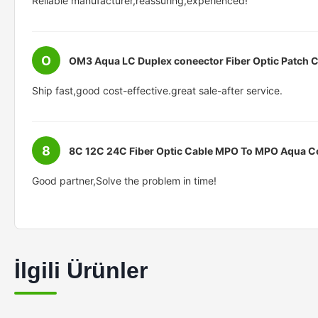
Reliable manufacturer,reassuring,experienced!
O
OM3 Aqua LC Duplex coneector Fiber Optic Patch 
Ship fast,good cost-effective.great sale-after service.
8
8C 12C 24C Fiber Optic Cable MPO To MPO Aqua C
Good partner,Solve the problem in time!
İlgili Ürünler