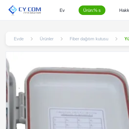
Ev
Ürün:% s
Hakk
Evde
Ürünler
Fiber dağıtım kutusu
Yü