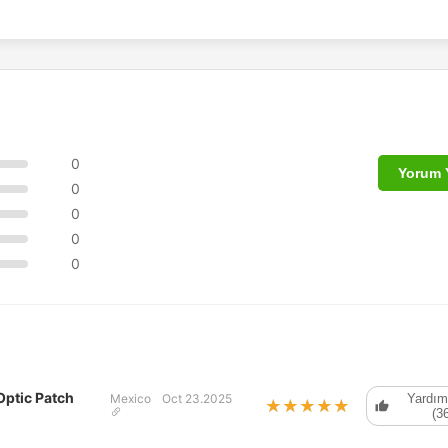
0
Yorum 
0
0
0
0
ptic Patch
Mexico
Oct 23.2025
Yardım
★★★★★
★★★★★
(3