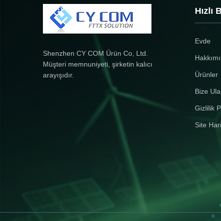
sinyallerini 10/100/1000M UTP
ağlarının fiber ...
Hızlı 
arayüzü (TX) ve 1000M optik fiber
arayüzü ...
Evde
Shenzhen CY COM Ürün Co, Ltd.
Hakkımı
Müşteri memnuniyeti, şirketin kalıcı
Ürünler
arayışıdır.
Bize Ula
Gizlilik P
Site Har