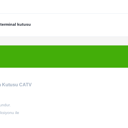
terminal kutusu
ım Kutusu CATV
undur.
ksiyonu ile