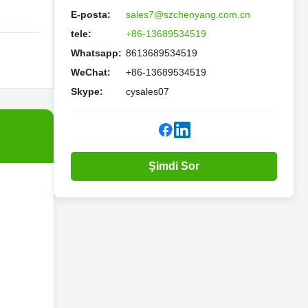
E-posta:
sales7@szchenyang.com.cn
tele:
+86-13689534519
Whatsapp:
8613689534519
WeChat:
+86-13689534519
Skype:
cysales07
Şimdi Sor