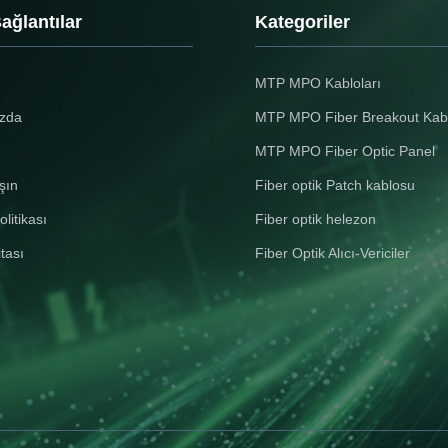
düzen pigtails koruyucu ba...
uygulamalar için ideal ha
Bağlantılar
Kategoriler
Fosfor bronz manşon, ço
MTP MPO Kabloları
zda
MTP MPO Fiber Breakout Kab
MTP MPO Fiber Optic Panel
şın
Fiber optik Patch kablosu
olitikası
Fiber optik helezon
itası
Fiber Optik Alıcı-Vericiler