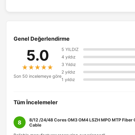
Genel Değerlendirme
5.0
5 YILDIZ
4 yıldız
3 Yıldız
★★★★★
★★★★★
2 yıldız
Son 50 incelemeye göre
1 yıldız
Tüm İncelemeler
8/12 /24/48 Cores OM3 OM4 LSZH MPO MTP Fiber O
8
Cable