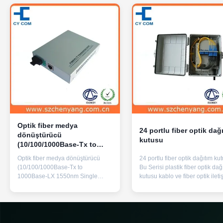
Optik fiber medya
24 portlu fiber optik dağ
dönüştürücü
kutusu
(10/100/1000Base-Tx to
1000Base-LX 1550nm
Optik fiber medya dönüştürücü
24 portlu fiber optik dağıtım ku
Single mode 60Km)
(10/100/1000Base-Tx to
Bu Serisi plastik fiber optik dağ
1000Base-LX 1550nm Single
kutusu kablo ve fiber optik ileti
mode 60Km) Ürün Genel
cihazlarının dağıtım bağlantısı 
Görünümü 10/100/1000M Gigabit
kullanılır.Optik sinyali kutuya
Optik Fiber Medya Dönüştürücü
bağlayarak kablolardan kuyruk
CY Serisi Gigabit Fiber Media
yönlendirir.Kablo ve düzen pigt
Converter, optik-elektrik Ethernet
koruyucu bağlantı ve optik eriş