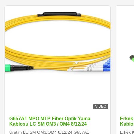
VIDEO
G657A1 MPO MTP Fiber Optik Yama
Erkek
Kablosu LC SM OM3 / OM4 8/12/24
Kablo
Üretim LC SM OM3/OM4 8/12/24 G657A1
Erkek 