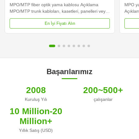
MPO/MTP fiber optik yama kablosu Açıklama
MPO ya
MPO/MTP trunk kabloları, kasetleri, panelleri veya
Açıkla
sağlamlaştırılmış MPO fan-out'ları birbirine
panelle
En İyi Fiyatı Alın
bağlamak için kullanılır ve veri merkezlerinde ve
bağlama
diğer yüksek fiber ortamlarında yüksek yoğunluklu
diğer y
omurga kablolamasının hızl...
veya ye
Başarılarımız
2008
200~500+
Kuruluş Yılı
çalışanlar
10 Million-20
Million+
Yıllık Satış (USD)